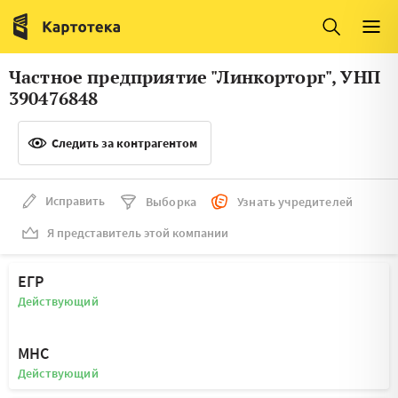
Италия
Ирландия
Люксембург
Литва
Частное предприятие "Линкорторг", УНП
Латвия
Македония
390476848
Нидерланды
Норвегия
Следить за контрагентом
Словения
Сербия
Франция
Финляндия
Исправить
Выборка
Узнать учредителей
Я представитель этой компании
Швеция
Эстония
Мальта
ЕГР
Действующий
МНС
Действующий