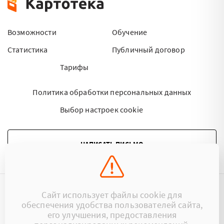
Возможности
Обучение
Статистика
Публичный договор
Тарифы
Политика обработки персональных данных
Выбор настроек cookie
НАПИСАТЬ ПИСЬМО
Сайт использует файлы cookie для
©2015 - 2026 Kartoteka.by Все права защищены.
обеспечения удобства пользователей сайта,
его улучшения, предоставления
+375 (29) 17-383-17
ООО «Картотека»