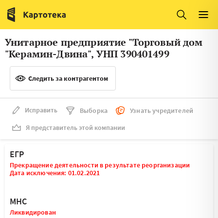
Италия
Ирландия
Люксембург
Литва
Унитарное предприятие "Торговый дом
Латвия
Македония
"Керамин-Двина", УНП 390401499
Нидерланды
Норвегия
Следить за контрагентом
Словения
Сербия
Франция
Финляндия
Исправить
Выборка
Узнать учредителей
Я представитель этой компании
Швеция
Эстония
Мальта
ЕГР
Прекращение деятельности в результате реорганизации
Дата исключения: 01.02.2021
МНС
Ликвидирован