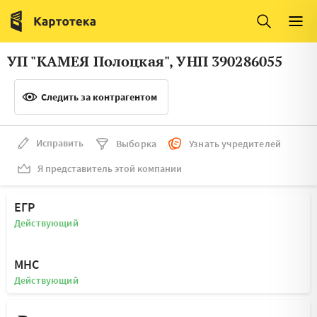
Италия
Ирландия
Люксембург
Литва
УП "КАМЕЯ Полоцкая", УНП 390286055
Латвия
Македония
Следить за контрагентом
Нидерланды
Норвегия
Словения
Сербия
Исправить
Выборка
Узнать учредителей
Франция
Финляндия
Я представитель этой компании
Швеция
Эстония
ЕГР
Мальта
Действующий
МНС
Действующий