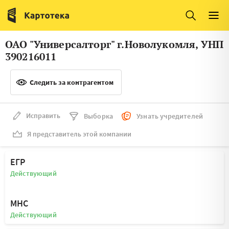
Италия
Ирландия
Люксембург
Литва
ОАО "Универсалторг" г.Новолукомля, УНП
Латвия
Македония
390216011
Нидерланды
Норвегия
Следить за контрагентом
Словения
Сербия
Франция
Финляндия
Исправить
Выборка
Узнать учредителей
Я представитель этой компании
Швеция
Эстония
Мальта
ЕГР
Действующий
МНС
Действующий