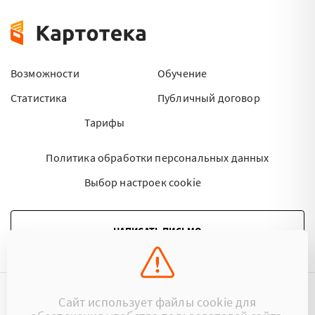
Возможности
Обучение
Статистика
Публичный договор
Тарифы
Политика обработки персональных данных
Выбор настроек cookie
НАПИСАТЬ ПИСЬМО
Сайт использует файлы cookie для
©2015 - 2026 Kartoteka.by Все права защищены.