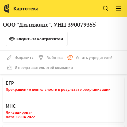
Италия
Ирландия
Люксембург
Литва
ООО "Дилижанс", УНП 390079355
Латвия
Македония
Следить за контрагентом
Нидерланды
Норвегия
Словения
Сербия
Исправить
Выборка
Узнать учредителей
Франция
Финляндия
Я представитель этой компании
Швеция
Эстония
ЕГР
Мальта
Прекращение деятельности в результате реорганизации
МНС
Ликвидирован
Дата: 08.04.2022