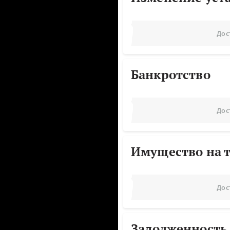
Дос
Банкротство
Дос
Имущество на т
Дос
Задолженность