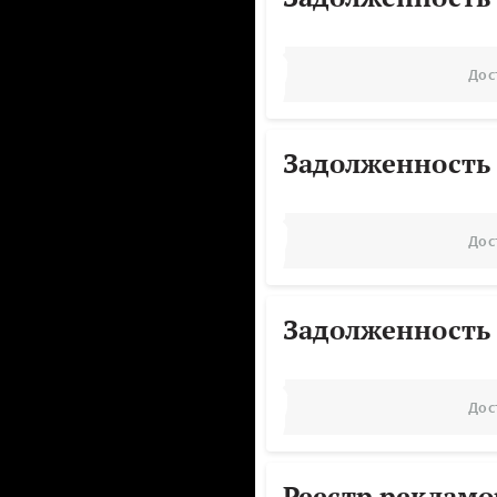
Дос
Задолженность
Дос
Задолженность
Дос
Реестр реклам