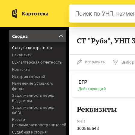
Бел
Сводка
СТ "Руба", УНП
Авс
Статусы контрагента
Гер
Реквизиты
Люк
Исправить
Бухгалтерская отчетность
Выбор
Контакты
Нид
История событий
Фра
ЕГР
Изменение уставного
фонда
Действующий
Мал
Задолженность перед
бюджетом
Реквизиты
Задолженность перед
ФСЗН
Реестр
УНП
рекламораспространителей
300565648
Судебная история