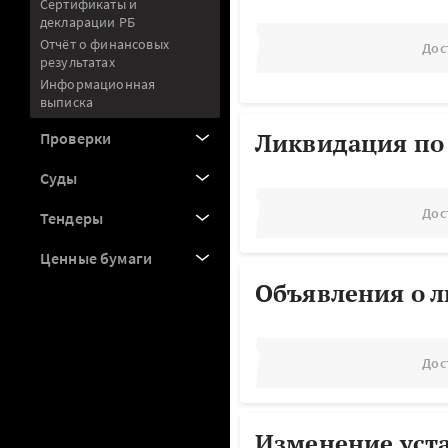
Сертификаты и
декларации РБ
Отчёт о финансовых
Дос
результатах
Информационная
выписка
Ликвидация по
Проверки
Суды
Дос
Тендеры
Ценные бумаги
Объявления о 
Дос
Изменение уст