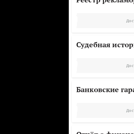
Дос
Судебная исто
Дос
Банковские га
Дос