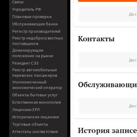
Связи
Учредитель РФ
Дос
Плановые проверки
Обслуживающие банки
Регистр производителей
Контакты
Реестр недобросовестных
поставщиков
Доминирующее
положение на рынке
Дос
Резидент СЭЗ
Реестр автомобильных
перевозок пассажиров
Уполномоченный
Обслуживающи
экономический оператор
Объекты бытовых услуг
Естественная монополия
Дос
Лицензии ЕРЛ
Исторические лицензии
Торговые объекты
История записе
Аттестаты соответствия