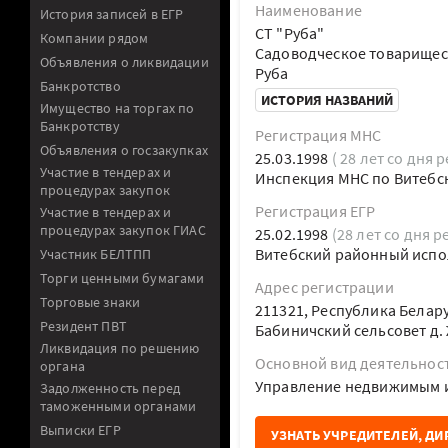
Наименование
История записей в ЕГР
СТ "Руба"
Компании рядом
Садоводческое товарищес
Объявления о ликвидации
Руба
Банкротство
ИСТОРИЯ НАЗВАНИЙ
Имущество на торгах по
Банкротству
Регистрация МНС
Объявления о госзакупках
25.03.1998
( 28 лет со дня 
Участие в тендерах и
Инспекция МНС по Витебс
процедурах закупок
Регистрация ЕГР
Участие в тендерах и
процедурах закупок ГИАС
25.02.1998
(28 лет со дня р
Витебский районный испо
Участник БЕЛТПП
Торги ценными бумагами
Адрес регистрации
Торговые знаки
211321, Республика Белар
Резидент ПВТ
Бабиничский сельсовет д
Ликвидация по решению
Основной вид деятельнос
органа
Управление недвижимым 
Задолженность перед
таможенными органами
Выписки ЕГР
УЗНАТЬ УЧРЕДИТЕЛЕЙ, ДИ