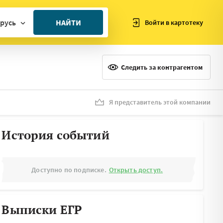
русь
НАЙТИ
Войти в картотеку
ан
ия
Следить за контрагентом
ия
ния
Я представитель этой компании
я
История событий
Доступно по подписке.
Открыть доступ.
Выписки ЕГР