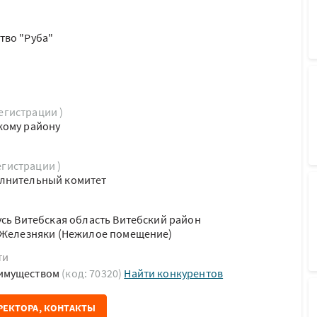
тво "Руба"
регистрации )
кому району
егистрации )
лнительный комитет
усь Витебская область Витебский район
. Железняки (Нежилое помещение)
ти
имуществом
(код: 70320)
Найти конкурентов
РЕКТОРА, КОНТАКТЫ