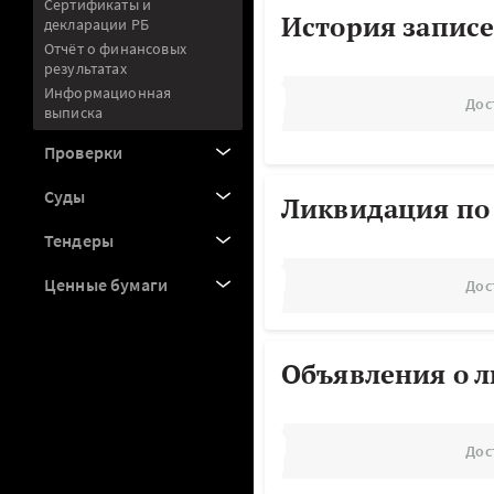
Сертификаты и
История записе
декларации РБ
Отчёт о финансовых
результатах
Информационная
Дос
выписка
Проверки
Суды
Ликвидация по
Тендеры
Ценные бумаги
Дос
Объявления о 
Дос