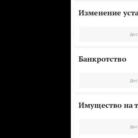
Изменение уст
Дос
Банкротство
Дос
Имущество на т
Дос