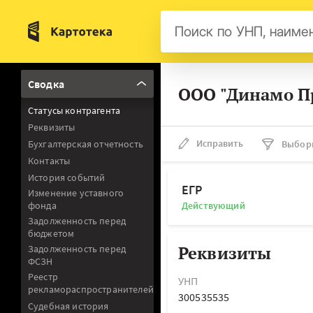
Бел
Сводка
ООО "Динамо П
Авс
Статусы контрагента
Гер
Реквизиты
Люк
Исправить
Бухгалтерская отчетность
Выбор
Контакты
Нид
История событий
Фра
ЕГР
Изменение уставного
фонда
Действующий
Мал
Задолженность перед
бюджетом
Реквизиты
Задолженность перед
ФСЗН
Реестр
УНП
рекламораспространителей
300535535
Судебная история