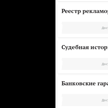
Реестр реклам
Дос
Судебная исто
Дос
Банковские га
Дос