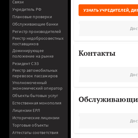
Связи
Учредитель РФ
УЗНАТЬ УЧРЕДИТЕЛЕЙ, ДИ
Плановые проверки
Обслуживающие банки
Дос
Регистр производителей
Реестр недобросовестных
поставщиков
Доминирующее
Контакты
положение на рынке
Резидент СЭЗ
Реестр автомобильных
Дос
перевозок пассажиров
Уполномоченный
экономический оператор
Объекты бытовых услуг
Обслуживающи
Естественная монополия
Лицензии ЕРЛ
Исторические лицензии
Дос
Торговые объекты
Аттестаты соответствия