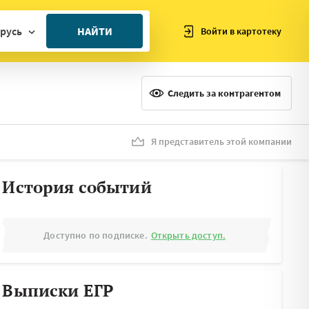
русь
НАЙТИ
Войти в картотеку
ан
ия
Следить за контрагентом
ия
ния
Я представитель этой компании
я
История событий
Доступно по подписке.
Открыть доступ.
Выписки ЕГР