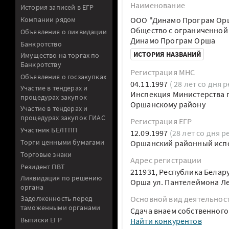
Наименование
История записей в ЕГР
Компании рядом
ООО "Динамо Програм Ор
Общество с ограниченной
Объявления о ликвидации
Динамо Програм Орша
Банкротство
ИСТОРИЯ НАЗВАНИЙ
Имущество на торгах по
Банкротству
Регистрация МНС
Объявления о госзакупках
04.11.1997
( 28 лет со дня 
Участие в тендерах и
Инспекция Министерства п
процедурах закупок
Оршанскому району
Участие в тендерах и
процедурах закупок ГИАС
Регистрация ЕГР
Участник БЕЛТПП
12.09.1997
(28 лет со дня р
Торги ценными бумагами
Оршанский районный исп
Торговые знаки
Адрес регистрации
Резидент ПВТ
211931, Республика Белар
Ликвидация по решению
Орша ул. Пантелеймона Л
органа
Задолженность перед
Основной вид деятельнос
таможенными органами
Сдача внаем собственног
Выписки ЕГР
Найти конкурентов