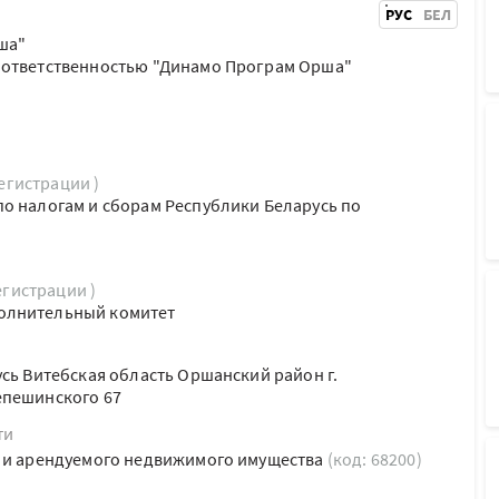
РУС
БЕЛ
ша"
 ответственностью "Динамо Програм Орша"
регистрации )
о налогам и сборам Республики Беларусь по
егистрации )
олнительный комитет
усь Витебская область Оршанский район г.
епешинского 67
ти
о и арендуемого недвижимого имущества
(код: 68200)