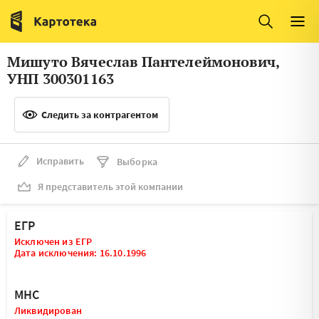
Италия
Ирландия
Люксембург
Литва
Мишуто Вячеслав Пантелеймонович,
Латвия
Македония
УНП 300301163
Нидерланды
Норвегия
Следить за контрагентом
Словения
Сербия
Франция
Финляндия
Исправить
Выборка
Я представитель этой компании
Швеция
Эстония
Мальта
ЕГР
Исключен из ЕГР
Дата исключения: 16.10.1996
МНС
Ликвидирован