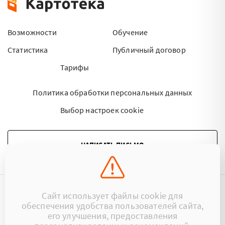
Возможности
Обучение
Статистика
Публичный договор
Тарифы
Политика обработки персональных данных
Выбор настроек cookie
НАПИСАТЬ ПИСЬМО
Сайт использует файлы cookie для
©2015 - 2026 Kartoteka.by Все права защищены.
обеспечения удобства пользователей сайта,
его улучшения, предоставления
+375 (29) 17-383-17
ООО «Картотека»