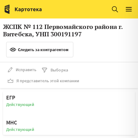
Италия
Ирландия
Люксембург
Литва
ЖСПК № 112 Первомайского района г.
Латвия
Македония
Витебска, УНП 300191197
Нидерланды
Норвегия
Следить за контрагентом
Словения
Сербия
Франция
Финляндия
Исправить
Выборка
Я представитель этой компании
Швеция
Эстония
Мальта
ЕГР
Действующий
МНС
Действующий