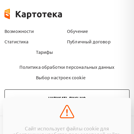
Возможности
Обучение
Статистика
Публичный договор
Тарифы
Политика обработки персональных данных
Выбор настроек cookie
НАПИСАТЬ ПИСЬМО
Сайт использует файлы cookie для
©2015 - 2026 Kartoteka.by Все права защищены.