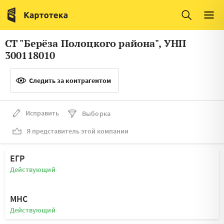
Италия
Ирландия
Люксембург
Литва
СТ "Берёза Полоцкого района", УНП
Латвия
Македония
300118010
Нидерланды
Норвегия
Следить за контрагентом
Словения
Сербия
Франция
Финляндия
Исправить
Выборка
Я представитель этой компании
Швеция
Эстония
Мальта
ЕГР
Действующий
МНС
Действующий