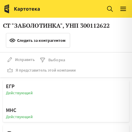
Италия
Ирландия
Люксембург
Литва
СТ "ЗАБОЛОТИНКА", УНП 300112622
Латвия
Македония
Следить за контрагентом
Нидерланды
Норвегия
Словения
Сербия
Исправить
Выборка
Франция
Финляндия
Я представитель этой компании
Швеция
Эстония
ЕГР
Мальта
Действующий
МНС
Действующий