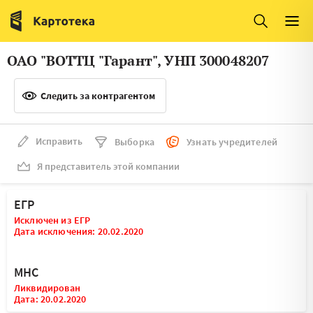
Италия
Ирландия
Люксембург
Литва
ОАО "ВОТТЦ "Гарант", УНП 300048207
Латвия
Македония
Следить за контрагентом
Нидерланды
Норвегия
Словения
Сербия
Исправить
Выборка
Узнать учредителей
Франция
Финляндия
Я представитель этой компании
Швеция
Эстония
ЕГР
Мальта
Исключен из ЕГР
Дата исключения: 20.02.2020
МНС
Ликвидирован
Дата: 20.02.2020