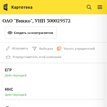
Италия
Ирландия
Люксембург
Литва
ОАО "Викко", УНП 300029572
Латвия
Македония
Следить за контрагентом
Нидерланды
Норвегия
Словения
Сербия
Исправить
Выборка
Узнать учредителей
Франция
Финляндия
Я представитель этой компании
Швеция
Эстония
ЕГР
Мальта
Действующий
МНС
Действующий