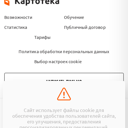
Возможности
Обучение
Статистика
Публичный договор
Тарифы
Политика обработки персональных данных
Выбор настроек cookie
НАПИСАТЬ ПИСЬМО
Сайт использует файлы cookie для
©2015 - 2026 Kartoteka.by Все права защищены.
обеспечения удобства пользователей сайта,
его улучшения, предоставления
+375 (29) 17-383-17
ООО «Картотека»
персонализированных рекомендаций.