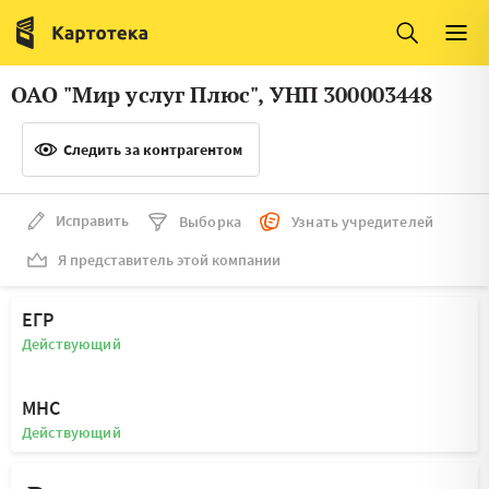
Италия
Ирландия
Люксембург
Литва
ОАО "Мир услуг Плюс", УНП 300003448
Латвия
Македония
Следить за контрагентом
Нидерланды
Норвегия
Словения
Сербия
Исправить
Выборка
Узнать учредителей
Франция
Финляндия
Я представитель этой компании
Швеция
Эстония
ЕГР
Мальта
Действующий
МНС
Действующий