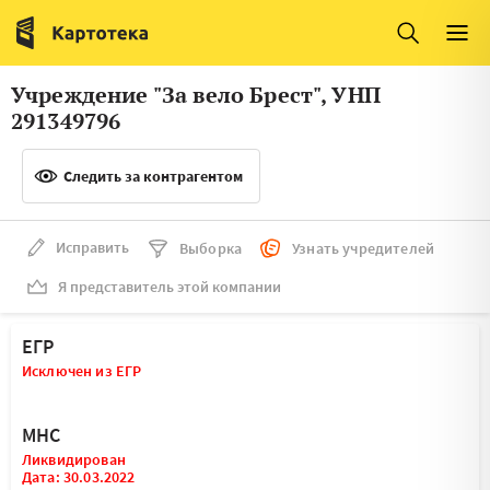
Италия
Ирландия
Люксембург
Литва
Учреждение "За вело Брест", УНП
Латвия
Македония
291349796
Нидерланды
Норвегия
Следить за контрагентом
Словения
Сербия
Франция
Финляндия
Исправить
Выборка
Узнать учредителей
Я представитель этой компании
Швеция
Эстония
Мальта
ЕГР
Исключен из ЕГР
МНС
Ликвидирован
Дата: 30.03.2022