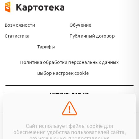
Возможности
Обучение
Статистика
Публичный договор
Тарифы
Политика обработки персональных данных
Выбор настроек cookie
НАПИСАТЬ ПИСЬМО
Сайт использует файлы cookie для
©2015 - 2026 Kartoteka.by Все права защищены.
обеспечения удобства пользователей сайта,
его улучшения, предоставления