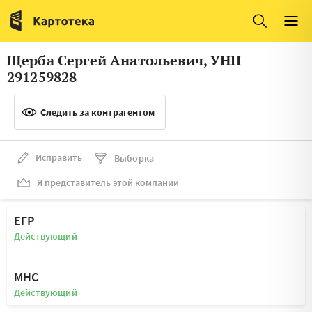
Италия
Ирландия
Люксембург
Литва
Щерба Сергей Анатольевич, УНП
Латвия
Македония
291259828
Нидерланды
Норвегия
Следить за контрагентом
Словения
Сербия
Франция
Финляндия
Исправить
Выборка
Я представитель этой компании
Швеция
Эстония
Мальта
ЕГР
Действующий
МНС
Действующий