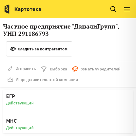
Италия
Ирландия
Люксембург
Литва
Частное предприятие "ДивалиГрупп",
Латвия
Македония
УНП 291186793
Нидерланды
Норвегия
Следить за контрагентом
Словения
Сербия
Франция
Финляндия
Исправить
Выборка
Узнать учредителей
Я представитель этой компании
Швеция
Эстония
Мальта
ЕГР
Действующий
МНС
Действующий