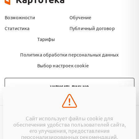
Возможности
Обучение
Статистика
Публичный договор
Тарифы
Политика обработки персональных данных
Выбор настроек cookie
НАПИСАТЬ ПИСЬМО
Сайт использует файлы cookie для
©2015 - 2026 Kartoteka.by Все права защищены.
обеспечения удобства пользователей сайта,
его улучшения, предоставления
+375 (29) 17-383-17
ООО «Картотека»
персонализированных рекомендаций.