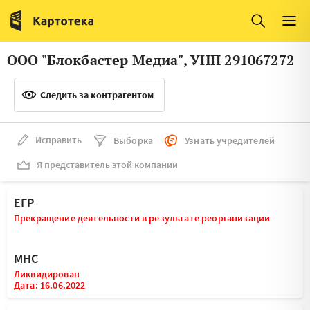
Италия
Ирландия
Люксембург
Литва
ООО "Блокбастер Медиа", УНП 291067272
Латвия
Македония
Следить за контрагентом
Нидерланды
Норвегия
Словения
Сербия
Исправить
Выборка
Узнать учредителей
Франция
Финляндия
Я представитель этой компании
Швеция
Эстония
ЕГР
Мальта
Прекращение деятельности в результате реорганизации
МНС
Ликвидирован
Дата: 16.06.2022