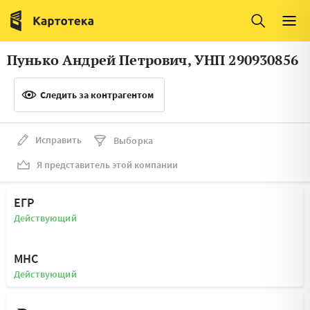
Италия
Ирландия
Люксембург
Литва
Пунько Андрей Петрович, УНП 290930856
Латвия
Македония
Следить за контрагентом
Нидерланды
Норвегия
Словения
Сербия
Исправить
Выборка
Франция
Финляндия
Я представитель этой компании
Швеция
Эстония
ЕГР
Мальта
Действующий
МНС
Действующий