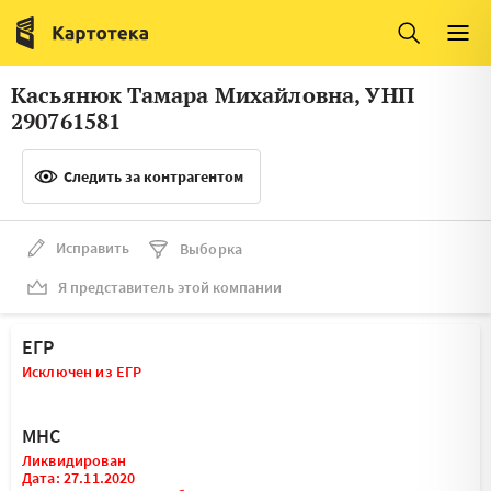
Италия
Ирландия
Люксембург
Литва
Касьянюк Тамара Михайловна, УНП
Латвия
Македония
290761581
Нидерланды
Норвегия
Следить за контрагентом
Словения
Сербия
Франция
Финляндия
Исправить
Выборка
Я представитель этой компании
Швеция
Эстония
Мальта
ЕГР
Исключен из ЕГР
МНС
Ликвидирован
Дата: 27.11.2020