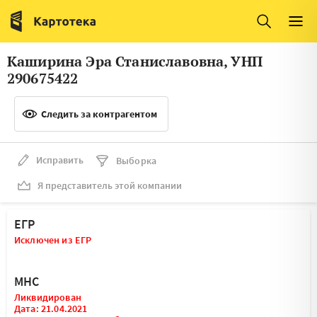
Италия
Ирландия
Люксембург
Литва
Каширина Эра Станиславовна, УНП
Латвия
Македония
290675422
Нидерланды
Норвегия
Следить за контрагентом
Словения
Сербия
Франция
Финляндия
Исправить
Выборка
Я представитель этой компании
Швеция
Эстония
Мальта
ЕГР
Исключен из ЕГР
МНС
Ликвидирован
Дата: 21.04.2021