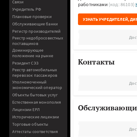
Связи
работниками
(код: 86103)
Учредитель РФ
Плановые проверки
УЗНАТЬ УЧРЕДИТЕЛЕЙ, ДИ
Обслуживающие банки
Регистр производителей
Дос
Реестр недобросовестных
поставщиков
Доминирующее
положение на рынке
Контакты
Резидент СЭЗ
Реестр автомобильных
перевозок пассажиров
Уполномоченный
Дос
экономический оператор
Объекты бытовых услуг
Естественная монополия
Обслуживающи
Лицензии ЕРЛ
Исторические лицензии
Торговые объекты
Дос
Аттестаты соответствия