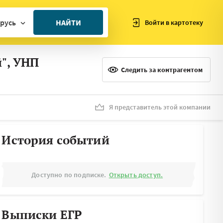
русь
НАЙТИ
Войти в картотеку
ан
", УНП
ия
Следить за контрагентом
ия
ния
Я представитель этой компании
я
История событий
Доступно по подписке.
Открыть доступ.
Выписки ЕГР