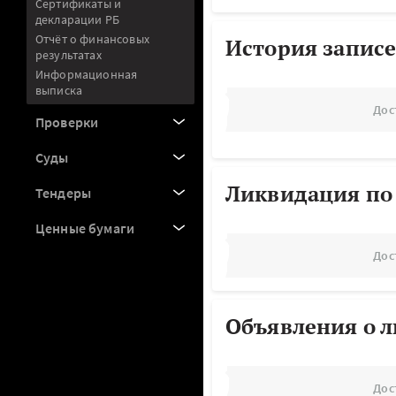
Сертификаты и
декларации РБ
Отчёт о финансовых
История записе
результатах
Информационная
выписка
Дос
Проверки
Суды
Ликвидация по
Тендеры
Ценные бумаги
Дос
Объявления о 
Дос