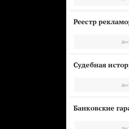
Реестр реклам
Дос
Судебная исто
Дос
Банковские га
Дос