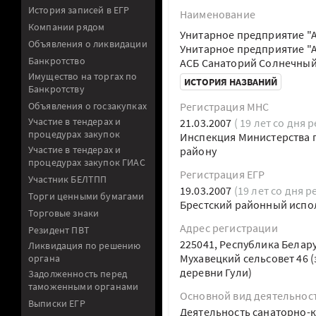
История записей в ЕГР
Наименование
Компании рядом
Унитарное предприятие "
Объявления о ликвидации
Унитарное предприятие "
Банкротство
АСБ Санаторий Солнечны
Имущество на торгах по
ИСТОРИЯ НАЗВАНИЙ
Банкротству
Объявления о госзакупках
Регистрация МНС
Участие в тендерах и
21.03.2007
( 19 лет со дня 
процедурах закупок
Инспекция Министерства п
Участие в тендерах и
району
процедурах закупок ГИАС
Регистрация ЕГР
Участник БЕЛТПП
19.03.2007
(19 лет со дня р
Торги ценными бумагами
Брестский районный испо
Торговые знаки
Адрес регистрации
Резидент ПВТ
225041, Республика Белар
Ликвидация по решению
Мухавецкий сельсовет 46 
органа
деревни Гули)
Задолженность перед
таможенными органами
Основной вид деятельнос
Выписки ЕГР
Деятельность санаторно-к