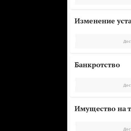
Изменение уст
Дос
Банкротство
Дос
Имущество на т
Дос