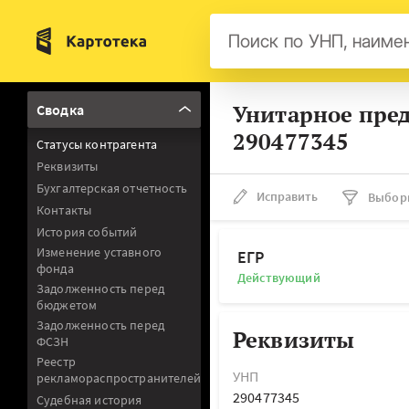
Бел
Унитарное пре
Сводка
Авс
290477345
Статусы контрагента
Гер
Реквизиты
Люк
Бухгалтерская отчетность
Исправить
Выбор
Контакты
Нид
История событий
Фра
Изменение уставного
ЕГР
фонда
Мал
Действующий
Задолженность перед
бюджетом
Задолженность перед
Реквизиты
ФСЗН
Реестр
УНП
рекламораспространителей
290477345
Судебная история