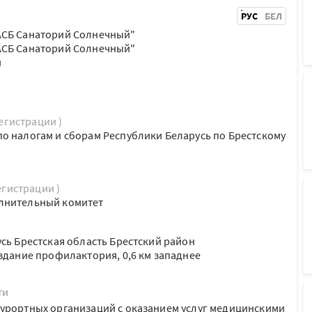
РУС
БЕЛ
АСБ Санаторий Солнечный"
АСБ Санаторий Солнечный"
й
регистрации )
о налогам и сборам Республики Беларусь по Брестскому
егистрации )
лнительный комитет
усь Брестская область Брестский район
(здание профилактория, 0,6 км западнее
ти
урортных организаций с оказанием услуг медицинскими