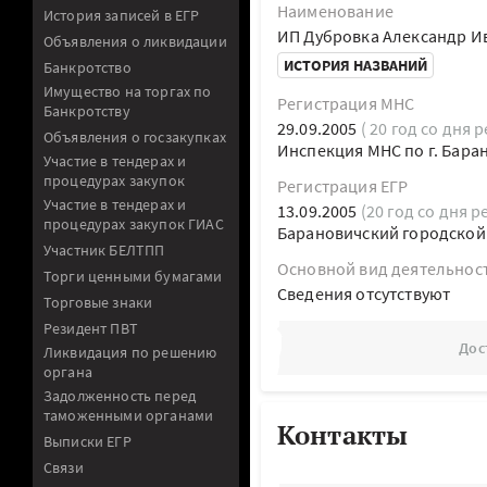
Наименование
История записей в ЕГР
ИП Дубровка Александр И
Объявления о ликвидации
ИСТОРИЯ НАЗВАНИЙ
Банкротство
Имущество на торгах по
Регистрация МНС
Банкротству
29.09.2005
( 20 год со дня 
Объявления о госзакупках
Инспекция МНС по г. Бара
Участие в тендерах и
процедурах закупок
Регистрация ЕГР
Участие в тендерах и
13.09.2005
(20 год со дня р
процедурах закупок ГИАС
Барановичский городской
Участник БЕЛТПП
Основной вид деятельнос
Торги ценными бумагами
Cведения отсутствуют
Торговые знаки
Резидент ПВТ
Дос
Ликвидация по решению
органа
Задолженность перед
таможенными органами
Контакты
Выписки ЕГР
Связи