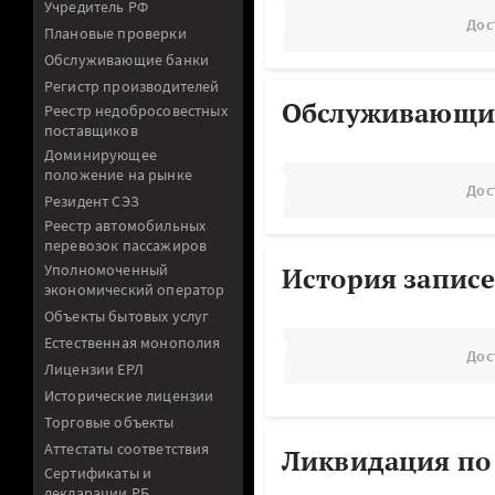
Учредитель РФ
Дос
Плановые проверки
Обслуживающие банки
Регистр производителей
Обслуживающи
Реестр недобросовестных
поставщиков
Доминирующее
положение на рынке
Дос
Резидент СЭЗ
Реестр автомобильных
перевозок пассажиров
Уполномоченный
История записе
экономический оператор
Объекты бытовых услуг
Естественная монополия
Дос
Лицензии ЕРЛ
Исторические лицензии
Торговые объекты
Аттестаты соответствия
Ликвидация по
Сертификаты и
декларации РБ