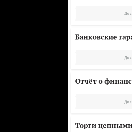
Дос
Банковские га
Дос
Отчёт о финанс
Дос
Торги ценными