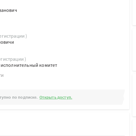
ванович
регистрации )
новичи
егистрации )
 исполнительный комитет
ти
тупно по подписке.
Открыть доступ.