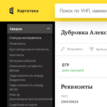
Бел
Сводка
Дубровка Алекс
Авс
Статусы контрагента
Гер
Реквизиты
Люк
Исправить
Бухгалтерская отчетность
Выбор
Контакты
Нид
История событий
Фра
ЕГР
Изменение уставного
фонда
Действующий
Мал
Задолженность перед
бюджетом
Реквизиты
Задолженность перед
ФСЗН
Реестр
УНП
рекламораспространителей
290430818
Судебная история