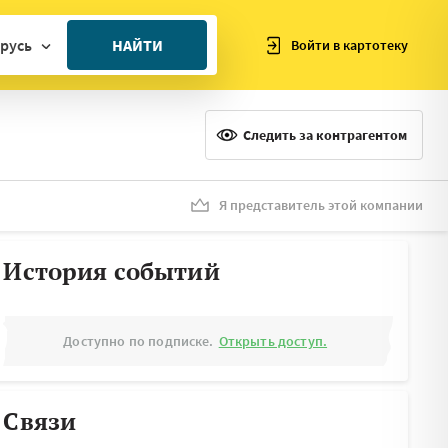
русь
НАЙТИ
Войти в картотеку
ан
ия
Следить за контрагентом
ия
ния
Я представитель этой компании
я
История событий
Доступно по подписке.
Открыть доступ.
Связи