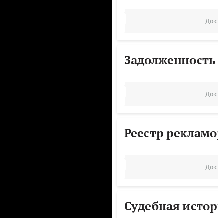
Дос
Задолженность
Дос
Реестр реклам
Дос
Судебная исто