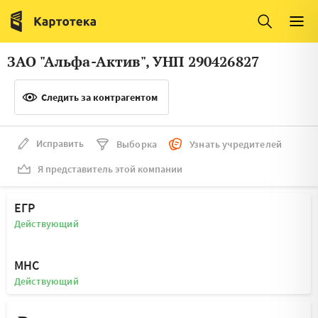
Италия
Ирландия
Люксембург
Литва
ЗАО "Альфа-Актив", УНП 290426827
Латвия
Македония
Следить за контрагентом
Нидерланды
Норвегия
Словения
Сербия
Исправить
Выборка
Узнать учредителей
Франция
Финляндия
Я представитель этой компании
Швеция
Эстония
ЕГР
Мальта
Действующий
МНС
Действующий