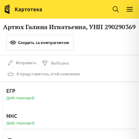
Италия
Ирландия
Люксембург
Литва
Артюх Галина Игнатьевна, УНП 290290369
Латвия
Македония
Следить за контрагентом
Нидерланды
Норвегия
Словения
Сербия
Исправить
Выборка
Франция
Финляндия
Я представитель этой компании
Швеция
Эстония
ЕГР
Мальта
Действующий
МНС
Действующий