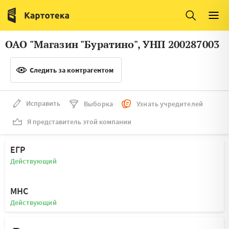
Италия
Ирландия
Люксембург
Литва
ОАО "Магазин "Буратино", УНП 200287003
Латвия
Македония
Следить за контрагентом
Нидерланды
Норвегия
Словения
Сербия
Исправить
Выборка
Узнать учредителей
Франция
Финляндия
Я представитель этой компании
Швеция
Эстония
ЕГР
Мальта
Действующий
МНС
Действующий