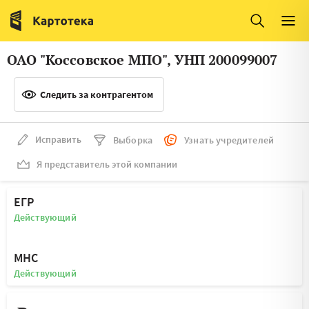
Италия
Ирландия
Люксембург
Литва
ОАО "Коссовское МПО", УНП 200099007
Латвия
Македония
Следить за контрагентом
Нидерланды
Норвегия
Словения
Сербия
Исправить
Выборка
Узнать учредителей
Франция
Финляндия
Я представитель этой компании
Швеция
Эстония
ЕГР
Мальта
Действующий
МНС
Действующий