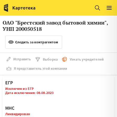
Италия
Ирландия
Люксембург
Литва
ОАО "Брестский завод бытовой химии",
Латвия
Македония
УНП 200050518
Нидерланды
Норвегия
Следить за контрагентом
Словения
Сербия
Франция
Финляндия
Исправить
Выборка
Узнать учредителей
Я представитель этой компании
Швеция
Эстония
Мальта
ЕГР
Исключен из ЕГР
Дата исключения: 08.08.2023
МНС
Ликвидирован