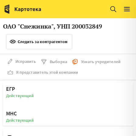
Италия
Ирландия
Люксембург
Литва
ОАО "Снежинка", УНП 200032849
Латвия
Македония
Следить за контрагентом
Нидерланды
Норвегия
Словения
Сербия
Исправить
Выборка
Узнать учредителей
Франция
Финляндия
Я представитель этой компании
Швеция
Эстония
ЕГР
Мальта
Действующий
МНС
Действующий