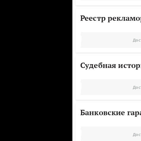
Реестр реклам
Дос
Судебная исто
Дос
Банковские га
Дос