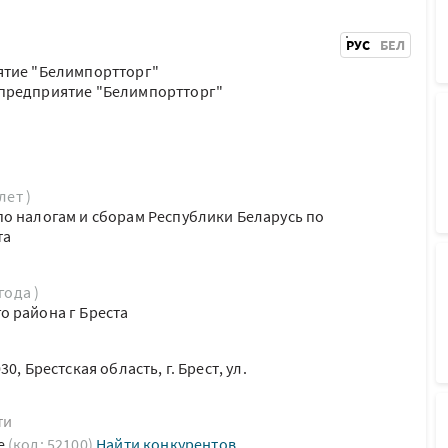
РУС
БЕЛ
ятие "Белимпортторг"
предприятие "Белимпортторг"
лет )
о налогам и сборам Республики Беларусь по
та
года )
 района г Бреста
0, Брестская область, г. Брест, ул.
ти
е
(код: 52100)
Найти конкурентов