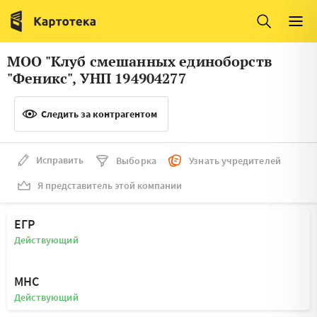
Италия
Ирландия
Люксембург
Литва
МОО "Клуб смешанных единоборств
Латвия
Македония
"Феникс", УНП 194904277
Нидерланды
Норвегия
Следить за контрагентом
Словения
Сербия
Франция
Финляндия
Исправить
Выборка
Узнать учредителей
Я представитель этой компании
Швеция
Эстония
Мальта
ЕГР
Действующий
МНС
Действующий