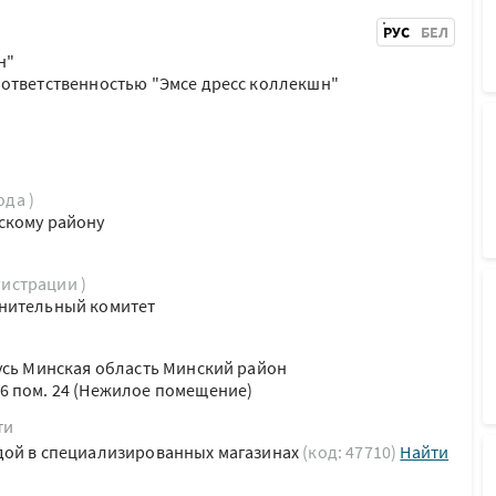
РУС
БЕЛ
н"
 ответственностью "Эмсе дресс коллекшн"
ода )
скому району
гистрации )
нительный комитет
усь Минская область Минский район
6 пом. 24 (Нежилое помещение)
ти
дой в специализированных магазинах
(код: 47710)
Найти