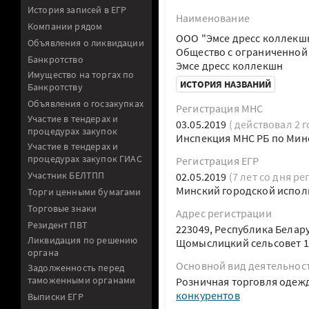
История записей в ЕГР
Наименование
Компании рядом
ООО "Эмсе дресс коллекш
Объявления о ликвидации
Общество с ограниченной
Банкротство
Эмсе дресс коллекшн
Имущество на торгах по
ИСТОРИЯ НАЗВАНИЙ
Банкротству
Объявления о госзакупках
Регистрация МНС
Участие в тендерах и
03.05.2019
( действовал 2 г
процедурах закупок
Инспекция МНС РБ по Мин
Участие в тендерах и
процедурах закупок ГИАС
Регистрация ЕГР
Участник БЕЛТПП
02.05.2019
(7 лет со дня ре
Минский городской испол
Торги ценными бумагами
Торговые знаки
Адрес регистрации
Резидент ПВТ
223049, Республика Белар
Ликвидация по решению
Щомыслицкий сельсовет 1
органа
Основной вид деятельнос
Задолженность перед
таможенными органами
Розничная торговля одеж
конкурентов
Выписки ЕГР