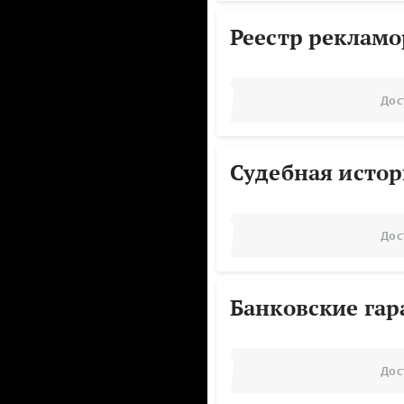
Реестр реклам
Дос
Судебная исто
Дос
Банковские га
Дос