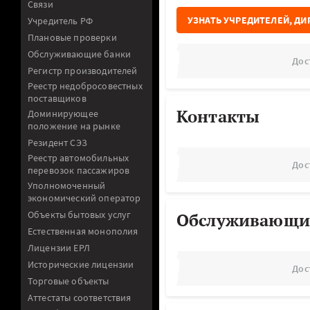
Связи
УЗНАТЬ УЧРЕДИТЕЛЕЙ, ДИ
Учредитель РФ
Плановые проверки
Обслуживающие банки
Дос
Регистр производителей
Реестр недобросовестных
поставщиков
Контакты
Доминирующее
положение на рынке
Резидент СЭЗ
Реестр автомобильных
Дос
перевозок пассажиров
Уполномоченный
экономический оператор
Объекты бытовых услуг
Обслуживающи
Естественная монополия
Лицензии ЕРЛ
Исторические лицензии
Дос
Торговые объекты
Аттестаты соответствия