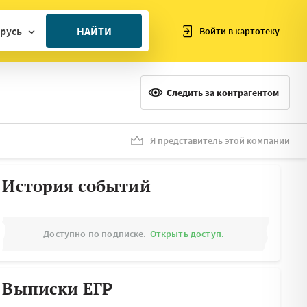
русь
НАЙТИ
Войти в картотеку
ан
ия
Следить за контрагентом
ия
ния
Я представитель этой компании
я
История событий
Доступно по подписке.
Открыть доступ.
Выписки ЕГР