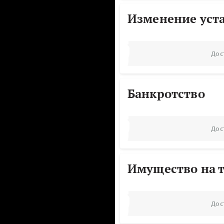
Изменение уст
Дос
Банкротство
Дос
Имущество на т
Дос