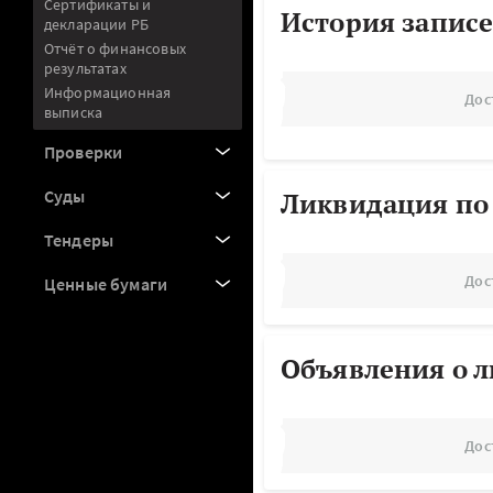
Сертификаты и
История записе
декларации РБ
Отчёт о финансовых
результатах
Информационная
Дос
выписка
Проверки
Суды
Ликвидация по
Тендеры
Дос
Ценные бумаги
Объявления о 
Дос