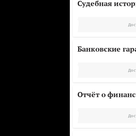
Судебная исто
Дос
Банковские га
Дос
Отчёт о финанс
Дос