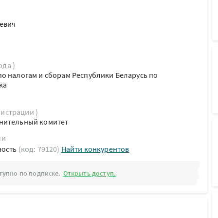
евич
ода )
о налогам и сборам Республики Беларусь по
ка
гистрации )
нительный комитет
ти
ность
(код: 79120)
Найти конкурентов
тупно по подписке.
Открыть доступ.