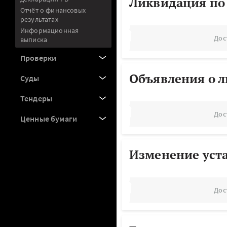
Ликвидация по
Отчёт о финансовых
результатах
Информационная
Дос
выписка
Проверки
Объявления о 
Суды
Тендеры
Дос
Ценные бумаги
Изменение уст
Дос