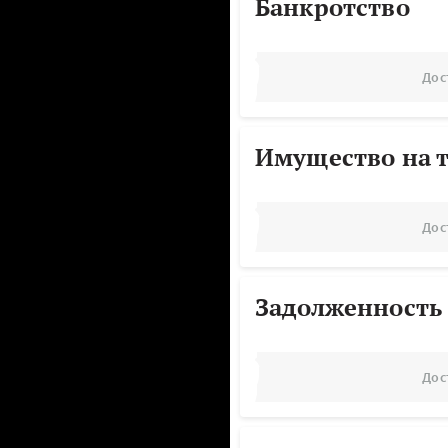
Банкротство
Дос
Имущество на т
Дос
Задолженность
Дос