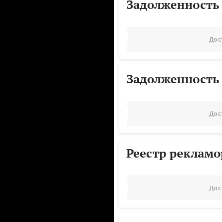
Задолженность
Дос
Задолженность
Дос
Реестр реклам
Дос