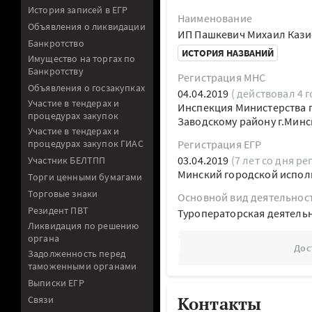
История записей в ЕГР
Наименование
Объявления о ликвидации
ИП Пашкевич Михаил Кази
Банкротство
ИСТОРИЯ НАЗВАНИЙ
Имущество на торгах по
Банкротству
Регистрация МНС
Объявления о госзакупках
04.04.2019
( действовал 4 г
Участие в тендерах и
Инспекция Министерства п
процедурах закупок
Заводскому району г.Минс
Участие в тендерах и
процедурах закупок ГИАС
Регистрация ЕГР
03.04.2019
(7 лет со дня ре
Участник БЕЛТПП
Минский городской испол
Торги ценными бумагами
Торговые знаки
Основной вид деятельнос
Резидент ПВТ
Туроператорская деятель
Ликвидация по решению
органа
Дос
Задолженность перед
таможенными органами
Выписки ЕГР
Контакты
Связи