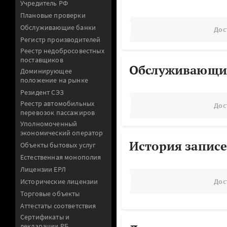
Учредитель РФ
Плановые проверки
Обслуживающие банки
Дос
Регистр производителей
Реестр недобросовестных
поставщиков
Обслуживающи
Доминирующее
положение на рынке
Резидент СЭЗ
Реестр автомобильных
Дос
перевозок пассажиров
Уполномоченный
экономический оператор
История записе
Объекты бытовых услуг
Естественная монополия
Лицензии ЕРЛ
Исторические лицензии
Дос
Торговые объекты
Аттестаты соответствия
Сертификаты и
декларации РБ