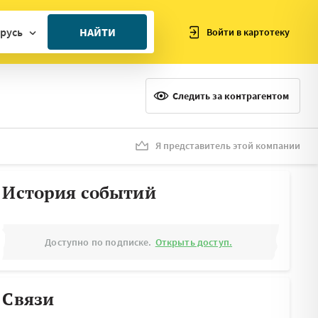
русь
НАЙТИ
Войти в картотеку
ан
ия
Следить за контрагентом
ия
ния
Я представитель этой компании
я
История событий
Доступно по подписке.
Открыть доступ.
Связи