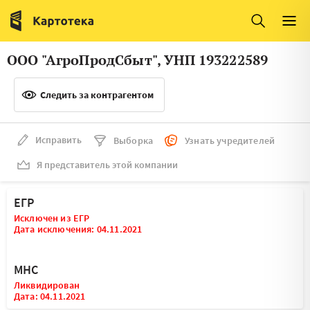
Италия
Ирландия
Люксембург
Литва
ООО "АгроПродСбыт", УНП 193222589
Латвия
Македония
Следить за контрагентом
Нидерланды
Норвегия
Словения
Сербия
Исправить
Выборка
Узнать учредителей
Франция
Финляндия
Я представитель этой компании
Швеция
Эстония
ЕГР
Мальта
Исключен из ЕГР
Дата исключения: 04.11.2021
МНС
Ликвидирован
Дата: 04.11.2021