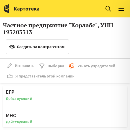
Италия
Ирландия
Люксембург
Литва
Частное предприятие "Корлабс", УНП
Латвия
Македония
193203313
Нидерланды
Норвегия
Следить за контрагентом
Словения
Сербия
Франция
Финляндия
Исправить
Выборка
Узнать учредителей
Я представитель этой компании
Швеция
Эстония
Мальта
ЕГР
Действующий
МНС
Действующий