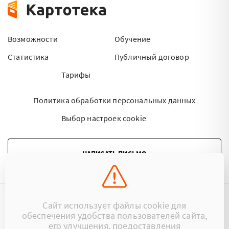
Возможности
Обучение
Статистика
Публичный договор
Тарифы
Политика обработки персональных данных
Выбор настроек cookie
НАПИСАТЬ ПИСЬМО
Сайт использует файлы cookie для
©2015 - 2026 Kartoteka.by Все права защищены.
обеспечения удобства пользователей сайта,
его улучшения, предоставления