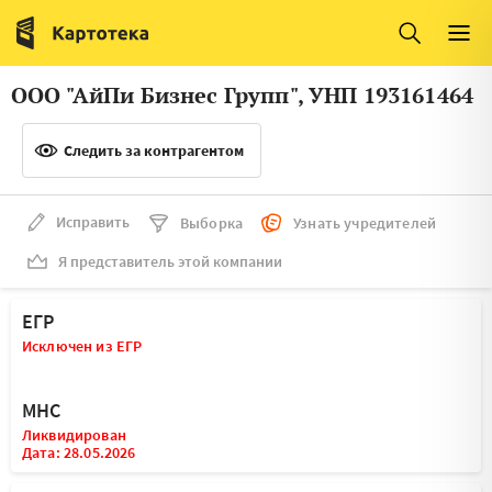
Италия
Ирландия
Люксембург
Литва
ООО "АйПи Бизнес Групп", УНП 193161464
Латвия
Македония
Следить за контрагентом
Нидерланды
Норвегия
Словения
Сербия
Исправить
Выборка
Узнать учредителей
Франция
Финляндия
Я представитель этой компании
Швеция
Эстония
ЕГР
Мальта
Исключен из ЕГР
МНС
Ликвидирован
Дата: 28.05.2026