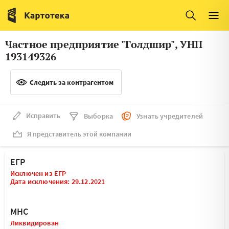
Италия
Ирландия
Люксембург
Литва
Частное предприятие "Голдшир", УНП
Латвия
Македония
193149326
Нидерланды
Норвегия
Следить за контрагентом
Словения
Сербия
Франция
Финляндия
Исправить
Выборка
Узнать учредителей
Я представитель этой компании
Швеция
Эстония
Мальта
ЕГР
Исключен из ЕГР
Дата исключения: 29.12.2021
МНС
Ликвидирован