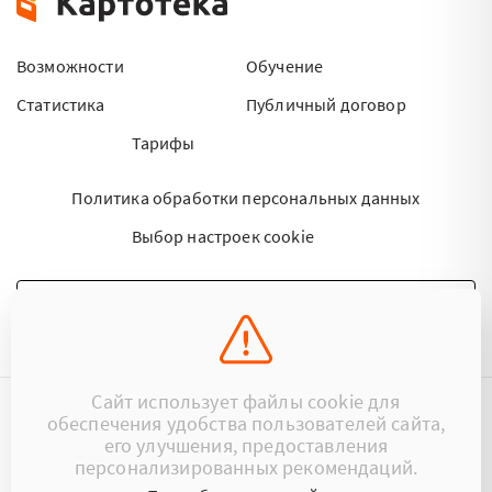
Возможности
Обучение
Статистика
Публичный договор
Тарифы
Политика обработки персональных данных
Выбор настроек cookie
НАПИСАТЬ ПИСЬМО
Сайт использует файлы cookie для
обеспечения удобства пользователей сайта,
©2015 - 2026 Kartoteka.by Все права защищены.
его улучшения, предоставления
персонализированных рекомендаций.
+375 (29) 17-383-17
ООО «Картотека»