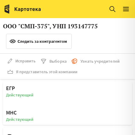
Италия
Ирландия
Люксембург
Литва
ООО "СМП-375", УНП 193147775
Латвия
Македония
Следить за контрагентом
Нидерланды
Норвегия
Словения
Сербия
Исправить
Выборка
Узнать учредителей
Франция
Финляндия
Я представитель этой компании
Швеция
Эстония
ЕГР
Мальта
Действующий
МНС
Действующий