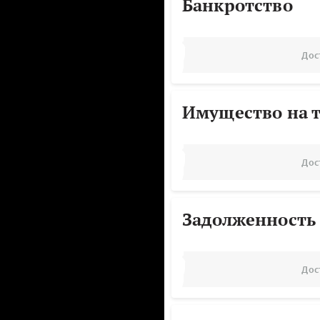
Банкротство
Дос
Имущество на т
Дос
Задолженность
Дос