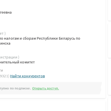
геевна
ет )
о налогам и сборам Республики Беларусь по
Минска
гистрации )
нительный комитет
ти
49321)
Найти конкурентов
тупно по подписке.
Открыть доступ.