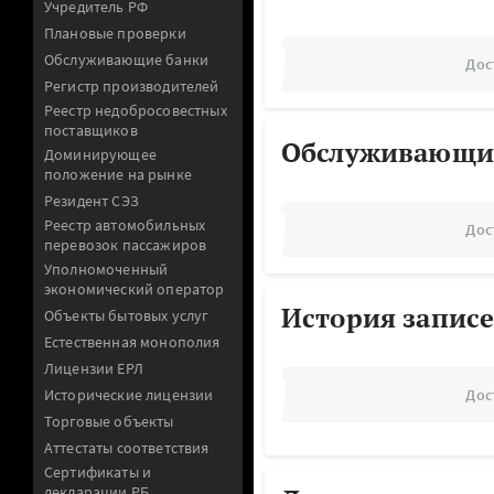
Учредитель РФ
Плановые проверки
Обслуживающие банки
Дос
Регистр производителей
Реестр недобросовестных
поставщиков
Обслуживающи
Доминирующее
положение на рынке
Резидент СЭЗ
Реестр автомобильных
Дос
перевозок пассажиров
Уполномоченный
экономический оператор
История записе
Объекты бытовых услуг
Естественная монополия
Лицензии ЕРЛ
Исторические лицензии
Дос
Торговые объекты
Аттестаты соответствия
Сертификаты и
декларации РБ