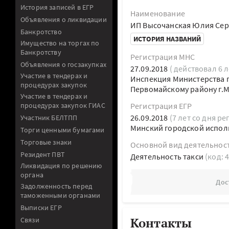
История записей в ЕГР
Наименование
Объявления о ликвидации
ИП Высочанская Юлия Сер
Банкротство
ИСТОРИЯ НАЗВАНИЙ
Имущество на торгах по
Банкротству
Регистрация МНС
Объявления о госзакупках
27.09.2018
( действовал 6 л
Участие в тендерах и
Инспекция Министерства п
процедурах закупок
Первомайскому району г.
Участие в тендерах и
процедурах закупок ГИАС
Регистрация ЕГР
26.09.2018
(7 лет со дня ре
Участник БЕЛТПП
Минский городской испол
Торги ценными бумагами
Торговые знаки
Основной вид деятельнос
Резидент ПВТ
Деятельность такси
(код: 
Ликвидация по решению
органа
Дос
Задолженность перед
таможенными органами
Выписки ЕГР
Контакты
Связи