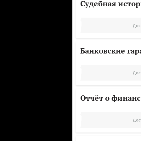
Судебная исто
Дос
Банковские га
Дос
Отчёт о финанс
Дос