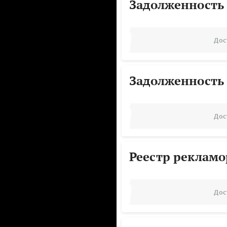
Задолженность
Дос
Задолженность
Дос
Реестр реклам
Дос