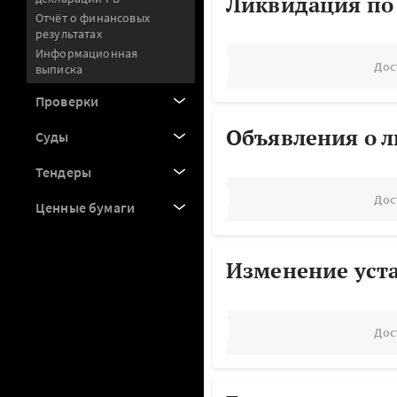
Ликвидация по
Отчёт о финансовых
результатах
Информационная
Дос
выписка
Проверки
Объявления о 
Суды
Тендеры
Дос
Ценные бумаги
Изменение уст
Дос