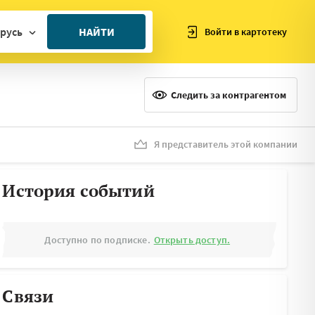
русь
НАЙТИ
Войти в картотеку
ан
ия
Следить за контрагентом
ия
ния
Я представитель этой компании
я
История событий
Доступно по подписке.
Открыть доступ.
Связи