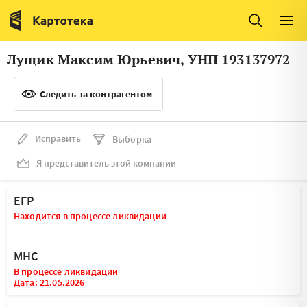
Италия
Ирландия
Люксембург
Литва
Лущик Максим Юрьевич, УНП 193137972
Латвия
Македония
Следить за контрагентом
Нидерланды
Норвегия
Словения
Сербия
Исправить
Выборка
Франция
Финляндия
Я представитель этой компании
Швеция
Эстония
ЕГР
Мальта
Находится в процессе ликвидации
МНС
В процессе ликвидации
Дата: 21.05.2026