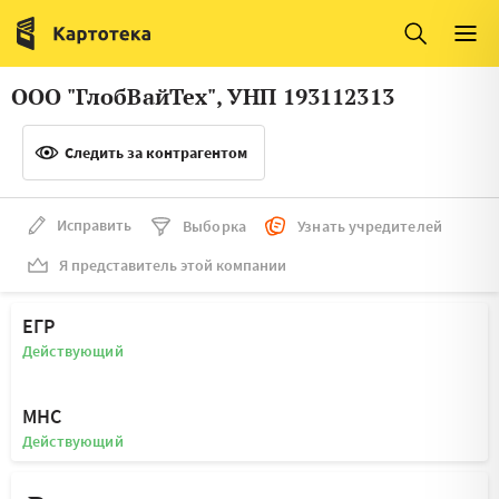
Италия
Ирландия
Люксембург
Литва
ООО "ГлобВайТех", УНП 193112313
Латвия
Македония
Следить за контрагентом
Нидерланды
Норвегия
Словения
Сербия
Исправить
Выборка
Узнать учредителей
Франция
Финляндия
Я представитель этой компании
Швеция
Эстония
ЕГР
Мальта
Действующий
МНС
Действующий