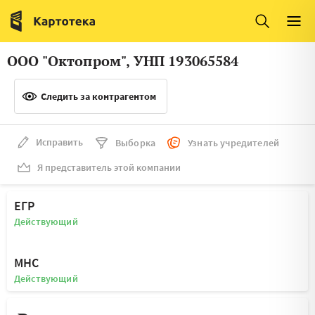
Италия
Ирландия
Люксембург
Литва
ООО "Октопром", УНП 193065584
Латвия
Македония
Следить за контрагентом
Нидерланды
Норвегия
Словения
Сербия
Исправить
Выборка
Узнать учредителей
Франция
Финляндия
Я представитель этой компании
Швеция
Эстония
ЕГР
Мальта
Действующий
МНС
Действующий