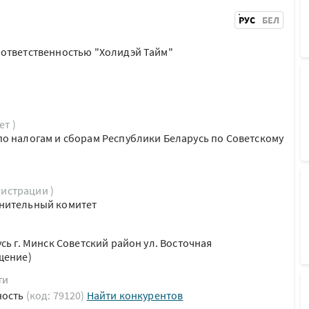
РУС
БЕЛ
 ответственностью "Холидэй Тайм"
ет )
о налогам и сборам Республики Беларусь по Советскому
гистрации )
нительный комитет
сь г. Минск Советский район ул. Восточная
щение)
ти
ность
(код: 79120)
Найти конкурентов