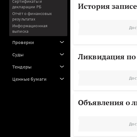
Сертификаты и
История записе
декларации РБ
Отчёт о финансовых
результатах
Информационная
Дос
выписка
Проверки
Суды
Ликвидация по
Тендеры
Дос
Ценные бумаги
Объявления о 
Дос