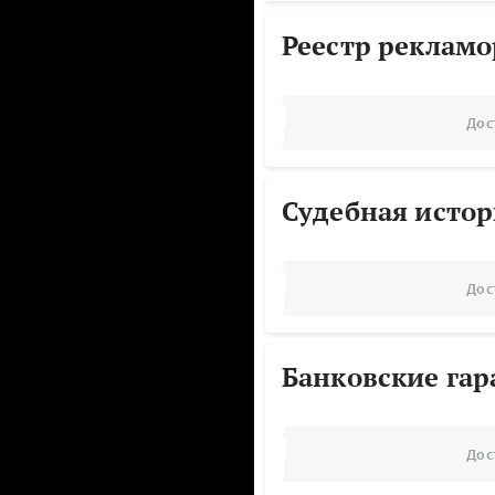
Реестр реклам
Дос
Судебная исто
Дос
Банковские га
Дос