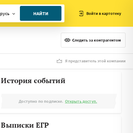
русь
НАЙТИ
Войти в картотеку
ан
ия
Следить за контрагентом
ия
ния
Я представитель этой компании
я
История событий
Доступно по подписке.
Открыть доступ.
Выписки ЕГР