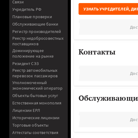
Связи
УЗНАТЬ УЧРЕДИТЕЛЕЙ, ДИ
Учредитель РФ
Плановые проверки
Обслуживающие банки
Дос
Регистр производителей
Реестр недобросовестных
поставщиков
Контакты
Доминирующее
положение на рынке
Резидент СЭЗ
Реестр автомобильных
Дос
перевозок пассажиров
Уполномоченный
экономический оператор
Объекты бытовых услуг
Обслуживающи
Естественная монополия
Лицензии ЕРЛ
Исторические лицензии
Дос
Торговые объекты
Аттестаты соответствия