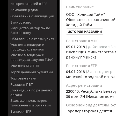
История записей в ЕГР
Наименование
Компании рядом
ООО "Холидэй Тайм"
Объявления о ликвидации
Общество с ограниченной
Банкротство
Холидэй Тайм
Имущество на торгах по
ИСТОРИЯ НАЗВАНИЙ
Банкротству
Объявления о госзакупках
Регистрация МНС
Участие в тендерах и
05.01.2018
( действовал 5 л
процедурах закупок
Инспекция Министерства п
Участие в тендерах и
району г.Минска
процедурах закупок ГИАС
Регистрация ЕГР
Участник БЕЛТПП
04.01.2018
(8 лет со дня ре
Торги ценными бумагами
Минский городской испол
Торговые знаки
Резидент ПВТ
Адрес регистрации
Ликвидация по решению
220040, Республика Белару
органа
39 пом. 2Н (Нежилое поме
Задолженность перед
Основной вид деятельнос
таможенными органами
Туроператорская деятель
Выписки ЕГР