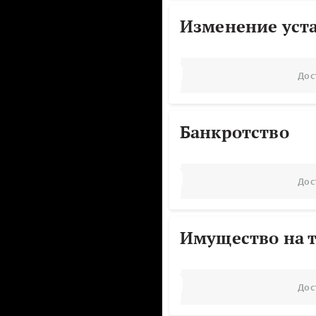
Изменение уст
Дос
Банкротство
Дос
Имущество на т
Дос