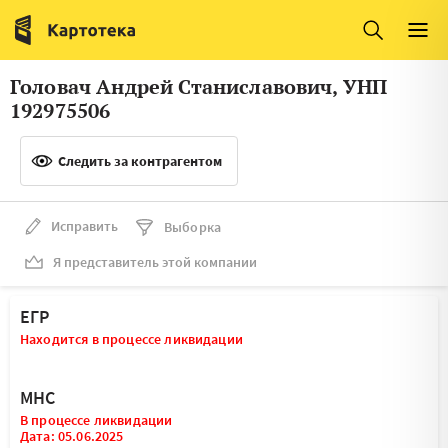
Италия
Ирландия
Люксембург
Литва
Головач Андрей Станиславович, УНП
Латвия
Македония
192975506
Нидерланды
Норвегия
Следить за контрагентом
Словения
Сербия
Франция
Финляндия
Исправить
Выборка
Я представитель этой компании
Швеция
Эстония
Мальта
ЕГР
Находится в процессе ликвидации
МНС
В процессе ликвидации
Дата: 05.06.2025