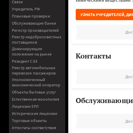
химическими веществами
Связи
Учредитель РФ
УЗНАТЬ УЧРЕДИТЕЛЕЙ, ДИ
Плановые проверки
Обслуживающие банки
Регистр производителей
Дос
Реестр недобросовестных
поставщиков
Доминирующее
Контакты
положение на рынке
Резидент СЭЗ
Реестр автомобильных
перевозок пассажиров
Дос
Уполномоченный
экономический оператор
Объекты бытовых услуг
Обслуживающи
Естественная монополия
Лицензии ЕРЛ
Исторические лицензии
Торговые объекты
Дос
Аттестаты соответствия