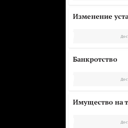
Изменение уст
Дос
Банкротство
Дос
Имущество на т
Дос