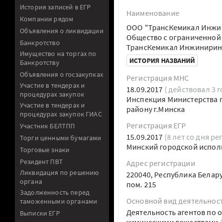
История записей в ЕГР
Наименование
Компании рядом
ООО "ТрансКемикал Инжи
Объявления о ликвидации
Общество с ограниченной
Банкротство
ТрансКемикал Инжинирин
Имущество на торгах по
ИСТОРИЯ НАЗВАНИЙ
Банкротству
Объявления о госзакупках
Регистрация МНС
Участие в тендерах и
18.09.2017
( действовал 3 г
процедурах закупок
Инспекция Министерства п
Участие в тендерах и
району г.Минска
процедурах закупок ГИАС
Регистрация ЕГР
Участник БЕЛТПП
15.09.2017
(8 лет со дня ре
Торги ценными бумагами
Минский городской испол
Торговые знаки
Резидент ПВТ
Адрес регистрации
Ликвидация по решению
220040, Республика Белару
органа
пом. 215
Задолженность перед
Основной вид деятельнос
таможенными органами
Деятельность агентов по 
Выписки ЕГР