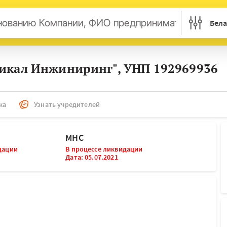
Бела
арусь
Россия
Украина
Казахст
икал Инжиниринг", УНП 192969936
трия
Британия
Бельгия
Герман
нси
Дания
Италия
Ирланд
сембург
Литва
Латвия
Македо
ка
Узнать учредителей
ерланды
Норвегия
Словения
Сербия
нция
Финляндия
Швеция
Эстони
МНС
дации
ьта
В процессе ликвидации
Дата: 05.07.2021