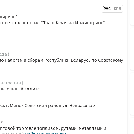
РУС
БЕЛ
ниринг"
 ответственностью "ТрансКемикал Инжиниринг"
г
ода )
о налогам и сборам Республики Беларусь по Советскому
гистрации )
нительный комитет
сь г. Минск Советский район ул. Некрасова 5
ти
оптовой торговле топливом, рудами, металлами и