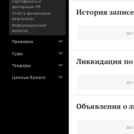
Сертификаты и
декларации РБ
История записе
Отчёт о финансовых
результатах
Информационная
выписка
Дос
Проверки
Суды
Ликвидация по
Тендеры
Ценные бумаги
Дос
Объявления о 
Дос