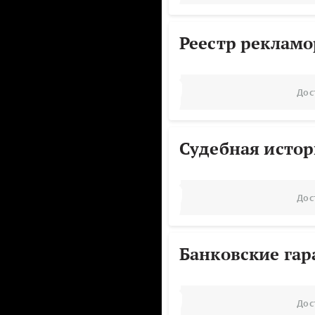
Реестр реклам
Дос
Судебная исто
Дос
Банковские га
Дос