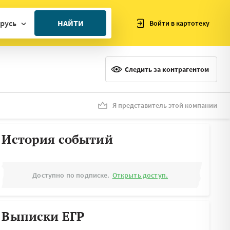
русь
НАЙТИ
Войти в картотеку
ан
ия
Следить за контрагентом
ия
ния
Я представитель этой компании
я
История событий
Доступно по подписке.
Открыть доступ.
Выписки ЕГР