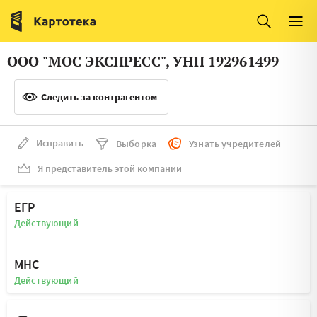
Италия
Ирландия
Люксембург
Литва
ООО "МОС ЭКСПРЕСС", УНП 192961499
Латвия
Македония
Следить за контрагентом
Нидерланды
Норвегия
Словения
Сербия
Исправить
Выборка
Узнать учредителей
Франция
Финляндия
Я представитель этой компании
Швеция
Эстония
ЕГР
Мальта
Действующий
МНС
Действующий