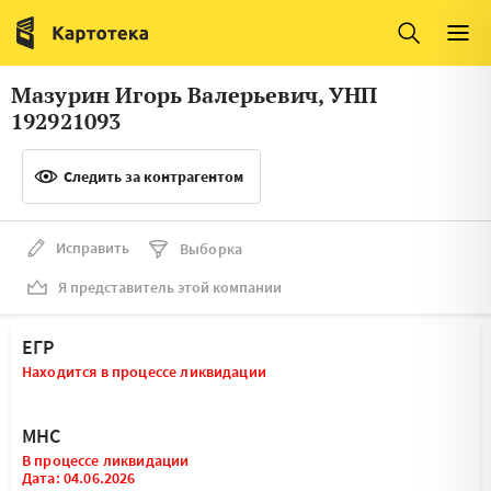
Италия
Ирландия
Люксембург
Литва
Мазурин Игорь Валерьевич, УНП
Латвия
Македония
192921093
Нидерланды
Норвегия
Следить за контрагентом
Словения
Сербия
Франция
Финляндия
Исправить
Выборка
Я представитель этой компании
Швеция
Эстония
Мальта
ЕГР
Находится в процессе ликвидации
МНС
В процессе ликвидации
Дата: 04.06.2026