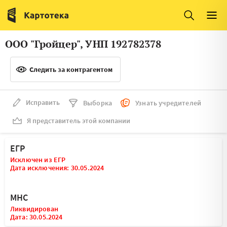
Италия
Ирландия
Люксембург
Литва
ООО "Гройцер", УНП 192782378
Латвия
Македония
Следить за контрагентом
Нидерланды
Норвегия
Словения
Сербия
Исправить
Выборка
Узнать учредителей
Франция
Финляндия
Я представитель этой компании
Швеция
Эстония
ЕГР
Мальта
Исключен из ЕГР
Дата исключения: 30.05.2024
МНС
Ликвидирован
Дата: 30.05.2024