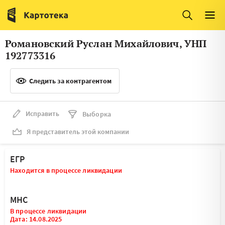
Италия
Ирландия
Люксембург
Литва
Романовский Руслан Михайлович, УНП
Латвия
Македония
192773316
Нидерланды
Норвегия
Следить за контрагентом
Словения
Сербия
Франция
Финляндия
Исправить
Выборка
Я представитель этой компании
Швеция
Эстония
Мальта
ЕГР
Находится в процессе ликвидации
МНС
В процессе ликвидации
Дата: 14.08.2025