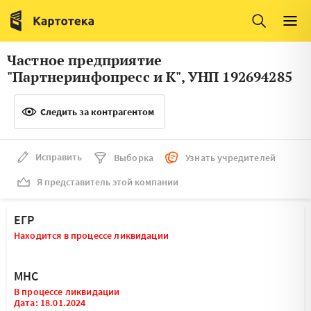
Италия
Ирландия
Люксембург
Литва
Частное предприятие
Латвия
Македония
"Партнеринфопресс и К", УНП 192694285
Нидерланды
Норвегия
Следить за контрагентом
Словения
Сербия
Франция
Финляндия
Исправить
Выборка
Узнать учредителей
Я представитель этой компании
Швеция
Эстония
Мальта
ЕГР
Находится в процессе ликвидации
МНС
В процессе ликвидации
Дата: 18.01.2024