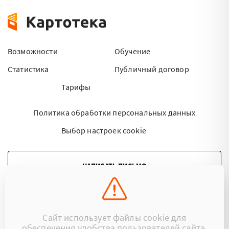
Возможности
Обучение
Статистика
Публичный договор
Тарифы
Политика обработки персональных данных
Выбор настроек cookie
НАПИСАТЬ ПИСЬМО
Сайт использует файлы cookie для
©2015 - 2026 Kartoteka.by Все права защищены.
обеспечения удобства пользователей сайта,